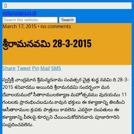
venkateswara.co.uk
March 17, 2015 • no comments
శ్రీరామనవమి 28-3-2015
Share
Tweet
Pin
Mail
SMS
స్వస్తిశ్రీ చాంద్రమాన శ్రీమన్మదనామ సంవత్సర చైత్ర శుద్ధ నవమి ది 28-3-
2015 శనివారము అయినది శ్రీరామనవమి సందర్భంగా మన
దేవాలయములో సీతారాములకళ్యాణ మహోత్సవము వుదయము 11
గంటలకు ప్రారంభించబడును.కావున భక్తులు ఈ కళ్యాణాన్ని తిలకించి
ఆసీతారాముల క్రుపకు పాత్రులు కావలెను .ఎవరైనా దంపతులు ఈ
కళ్యాణాన్ని పీఠలపై కూర్చుని చేయించుకోదగినవారు పూజారిగారిని
సంప్రదించవలెను.