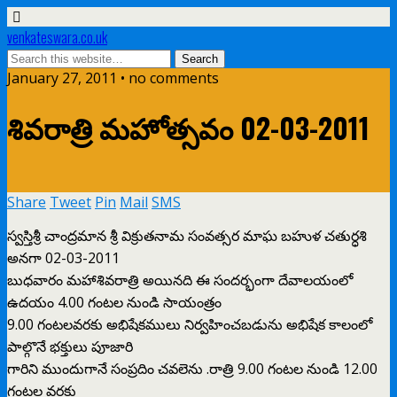
venkateswara.co.uk
January 27, 2011 • no comments
శివరాత్రి మహోత్సవం 02-03-2011
Share
Tweet
Pin
Mail
SMS
స్వస్తిశ్రీ చాంద్రమాన శ్రీ విక్రుతనామ సంవత్సర మాఘ బహుళ చతుర్ధశి
అనగా 02-03-2011
బుధవారం మహాశివరాత్రి అయినది ఈ సందర్భంగా దేవాలయంలో
ఉదయం 4.00 గంటల నుండి సాయంత్రం
9.00 గంటలవరకు అభిషేకములు నిర్వహించబడును అభిషేక కాలంలో
పాల్గొనే భక్తులు పూజారి
గారిని ముందుగానే సంప్రదిం చవలెను .రాత్రి 9.00 గంటల నుండి 12.00
గంటల వరకు