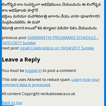
లింగోద్భవ కాల సందర్భంగా అభిషేకములు చేయబడును ఈ లింగోద్భవ
కాల అభిషేకాలకు పాల్గొనే
భక్తులు మరియూ మహాశివరాత్రి జాగారం చేయు వారూ పూజారిగారిని
సంప్రదించవలెను. ఈ మహా
శివరాత్రి జాగార కాలంలో శివ కల్యాణ౦ విడియో పిలిం వేయబడును.
previous post
SANKRANTHI PROGRAMES SCHEDULE –
16/01/2011 Sunday
next post
Ugadi Celebrations on 10/04/2011 Sunday
Leave a Reply
You must be
logged in
to post a comment.
This site uses Akismet to reduce spam.
Learn how your
comment data is processed.
All content Copyright venkateswara.co.uk
Back to top