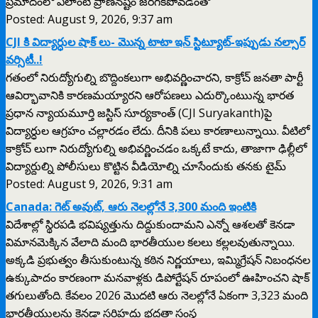
ప్రమాదంలో ఎలాంటి ప్రాణనష్టం జరగకపోవడంతో
Posted: August 9, 2026, 9:37 am
CJI కి విద్యార్ధుల షాక్ లు- మొన్న టాటా ఇన్ స్టిట్యూట్-ఇప్పుడు నల్సార్
వర్సిటీ..!
గతంలో నిరుద్యోగుల్ని బొద్దింకలుగా అభివర్ణించారని, కాక్రోచ్ జనతా పార్టీ
ఆవిర్భావానికి కారణమయ్యారని ఆరోపణలు ఎదుర్కొంటుున్న భారత
ప్రధాన న్యాయమూర్తి జస్టిస్ సూర్యకాంత్ (CJI Suryakanth)పై
విద్యార్ధుల ఆగ్రహం చల్లారడం లేదు. దీనికి పలు కారణాలున్నాయి. వీటిలో
కాక్రోచ్ లుగా నిరుద్యోగుల్ని అభివర్ణించడం ఒక్కటే కాదు, తాజాగా ఢిల్లీలో
విద్యార్దుల్ని పోలీసులు కొట్టిన వీడియోల్ని చూసేందుకు తనకు టైమ్
Posted: August 9, 2026, 9:31 am
Canada: గెట్ అవుట్, ఆరు నెలల్లోనే 3,300 మంది ఇంటికి
విదేశాల్లో స్థిరపడి భవిష్యత్తును దిద్దుకుందామని ఎన్నో ఆశలతో కెనడా
విమానమెక్కిన వేలాది మంది భారతీయుల కలలు కల్లలవుతున్నాయి.
అక్కడి ప్రభుత్వం తీసుకుంటున్న కఠిన నిర్ణయాలు, ఇమ్మిగ్రేషన్ నిబంధనల
ఉక్కుపాదం కారణంగా మనవాళ్లకు డిపోర్టేషన్ రూపంలో ఊహించని షాక్
తగులుతోంది. కేవలం 2026 మొదటి ఆరు నెలల్లోనే ఏకంగా 3,323 మంది
భారతీయులను కెనడా సరిహద్దు భద్రతా సంస్థ