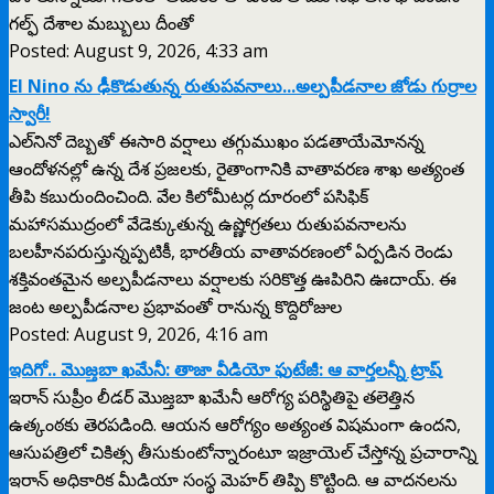
గల్ఫ్ దేశాల మబ్బులు దీంతో
Posted: August 9, 2026, 4:33 am
El Nino ను ఢీకొడుతున్న రుతుపవనాలు...అల్పపీడనాల జోడు గుర్రాల
స్వారీ!
ఎల్‌నినో దెబ్బతో ఈసారి వర్షాలు తగ్గుముఖం పడతాయేమోనన్న
ఆందోళనల్లో ఉన్న దేశ ప్రజలకు, రైతాంగానికి వాతావరణ శాఖ అత్యంత
తీపి కబురుందించింది. వేల కిలోమీటర్ల దూరంలో పసిఫిక్
మహాసముద్రంలో వేడెక్కుతున్న ఉష్ణోగ్రతలు రుతుపవనాలను
బలహీనపరుస్తున్నప్పటికీ, భారతీయ వాతావరణంలో ఏర్పడిన రెండు
శక్తివంతమైన అల్పపీడనాలు వర్షాలకు సరికొత్త ఊపిరిని ఊదాయ్. ఈ
జంట అల్పపీడనాల ప్రభావంతో రానున్న కొద్దిరోజుల
Posted: August 9, 2026, 4:16 am
ఇదిగో.. మొజ్తబా ఖమేనీ: తాజా వీడియో ఫుటేజీ: ఆ వార్తలన్నీ ట్రాష్
ఇరాన్ సుప్రీం లీడర్ మొజ్తబా ఖమేనీ ఆరోగ్య పరిస్థితిపై తలెత్తిన
ఉత్కంఠకు తెరపడింది. ఆయన ఆరోగ్యం అత్యంత విషమంగా ఉందని,
ఆసుపత్రిలో చికిత్స తీసుకుంటోన్నారంటూ ఇజ్రాయెల్ చేస్తోన్న ప్రచారాన్ని
ఇరాన్ అధికారిక మీడియా సంస్థ మెహర్ తిప్పి కొట్టింది. ఆ వాదనలను