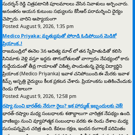
సుదర్శన్ రెడ్డి చిత్రపటానికి పూలమాలలు వేసిన నివాళులు అర్పించారు.
అనంతరం ఆయన కుటుంబ సభ్యులను కేసీఆర్ పరామర్శించి ధైర్యం
చెప్పారు. వారిని ఆప్యాయంగా
Posted: August 9, 2026, 1:35 pm
Medico Priyaka: మృత్యువుతో పోరాడి ఓడిపోయిన మెడికో
ప్రియాంక..!
రాజమండ్రిలో ఈనెల 3న ఆదిత్య మాల్ లో తన స్నేహితుడితో కలిసి
సినిమాకు వెళ్లి వస్తూ ఇద్దరు తాగుబోతులతో వాగ్వాదం నేపథ్యంలో కారు
గుద్దేయడంతో తీవ్ర గాయాలతో చికిత్స పొందుతున్న వైద్య విద్యార్ధిని
ప్రియాంక (Medico Priyanka) ఇవాళ చనిపోయింది.ఈ మేరకు ఇవాళ
కిమ్స్ ఆస్పత్రి వైద్యులు కీలక ప్రకటన చేశారు. ప్రియాంకను బతికించేందుకు
రెండు రోజులుగా
Posted: August 9, 2026, 12:58 pm
రష్యా నుంచి భారత్‌కు నేరుగా రైలు? ఇక హార్ముజ్ ఇబ్బందులకు చెక్!
భారత్-రష్యాల మధ్య సంబధాలకు శతాబ్దాలుగా చారిత్రక నేపథ్యం ఉంది.
వాణిజ్యం నుంచి వ్యూహాత్మక సంబంధాల వరకు ఈ రెండు దేశాల మధ్య
సుసంపన్నమైన చరిత్ర ఉంది. కేవలం రక్షణ, ఇందన రంగాలకే పరిమితం