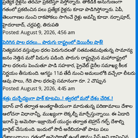
ప్రత్యేక రైళ్లను తరచూ ప్రకటిస్తూ వస్తోన్నారు. తాకిడికి అనుగుణంగా
గతంలో ప్రకటించిన పలు ప్రత్యేక రైళ్లను కూడా పొడిగిస్తోన్నారు. ఏపీ,
తెలంగాణల నుంచి రాకపోకలు సాగించే రైళ్లు అవన్నీ కూడా. నర్సాపూర్,
హైదరాబాద్, చర్లపల్లి, తిరుపతి
Posted: August 9, 2026, 4:56 am
పెరిగిన పాల ధరలు... పొరుగు రాష్ట్రంలో డెయిరీల షాక్!
నిత్యవసర వస్తువుల ధరల పెరుగుదలతో సతమతమవుతున్న సామాన్య
జనం నెత్తిన మరో పిడుగు పడింది. పొరుగు రాష్ట్రమైన మహారాష్ట్రలో
పాల ధరలను పెంచుతూ పాడి సహకార, ప్రైవేట్ డైరీల సమాఖ్య కీలక
నిర్ణయం తీసుకుంది. ఆగస్టు 11వ తేదీ నుంచి అమలులోకి వచ్చేలా లీటరు
ఆవు పాలు, గేదె పాల ధరలపై సమానంగా రూ. 2 చొప్పున
Posted: August 9, 2026, 4:45 am
శత్రు దుర్భేద్యంగా పాక్ కూటమి..! త్వరలో మరో దేశం చేరిక..!
ఇరాన్ వార్ తర్వాత అంతర్జాతీయంగా మారుతున్న పరిణామాలు దేశాల
ఆలోచనా విధానాన్నీ, ముఖ్యంగా లెక్కల్నీ మార్చేస్తున్నాయి. ఈ ఏడాది
ఇరాన్ పై అమెరికా-ఇజ్రాయెల్ యుద్దం తర్వాత టెహ్రాన్ గల్ఫ్ దేశాల్ని
టార్గెట్ చేసుకుంది. ఇందులో సౌదీ అరేబియాతో పాటు పలు
దేశాలున్నాయి. గతంలో అమెరికాతో ఉంటే తాము సేఫ్ అని భావించిన