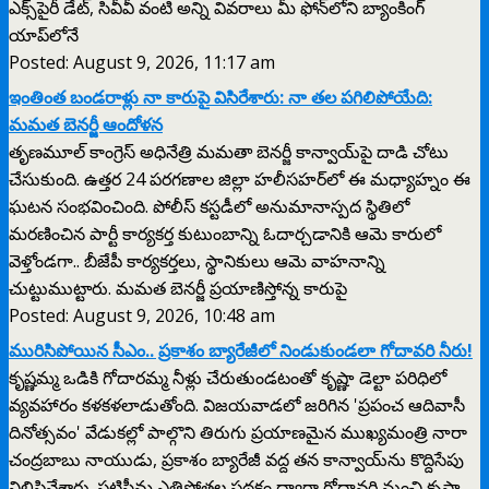
ఎక్స్‌పైరీ డేట్, సివీవీ వంటి అన్ని వివరాలు మీ ఫోన్‌లోని బ్యాంకింగ్
యాప్‌లోనే
Posted: August 9, 2026, 11:17 am
ఇంతింత బండరాళ్లు నా కారుపై విసిరేశారు: నా తల పగిలిపోయేది:
మమత బెనర్జీ ఆందోళన
తృణమూల్ కాంగ్రెస్ అధినేత్రి మమతా బెనర్జీ కాన్వాయ్‌పై దాడి చోటు
చేసుకుంది. ఉత్తర 24 పరగణాల జిల్లా హలీసహర్‌లో ఈ మధ్యాహ్నం ఈ
ఘటన సంభవించింది. పోలీస్ కస్టడీలో అనుమానాస్పద స్థితిలో
మరణించిన పార్టీ కార్యకర్త కుటుంబాన్ని ఓదార్చడానికి ఆమె కారులో
వెళ్తోండగా.. బీజేపీ కార్యకర్తలు, స్థానికులు ఆమె వాహనాన్ని
చుట్టుముట్టారు. మమత బెనర్జీ ప్రయాణిస్తోన్న కారుపై
Posted: August 9, 2026, 10:48 am
మురిసిపోయిన సీఎం.. ప్రకాశం బ్యారేజీలో నిండుకుండలా గోదావరి నీరు!
కృష్ణమ్మ ఒడికి గోదారమ్మ నీళ్లు చేరుతుండటంతో కృష్ణా డెల్టా పరిధిలో
వ్యవహారం కళకళలాడుతోంది. విజయవాడలో జరిగిన 'ప్రపంచ ఆదివాసీ
దినోత్సవం' వేడుకల్లో పాల్గొని తిరుగు ప్రయాణమైన ముఖ్యమంత్రి నారా
చంద్రబాబు నాయుడు, ప్రకాశం బ్యారేజీ వద్ద తన కాన్వాయ్‌ను కొద్దిసేపు
నిలిపివేశారు. పట్టిసీమ ఎత్తిపోతల పథకం ద్వారా గోదావరి నుంచి కృష్ణా