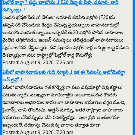
పెట్రోల్ కార్లా ? వద్దు బాాబోయ్..! E20 దెబ్బకు సేల్స్ ఢమాల్- భారీ
డిస్కౌంట్లు..!
ఇంధన భద్రత పేరుతో దేశంలో ఇథనాల్ కలిపిన పెట్రోల్ (E20)ను
తప్పనిసరి చేసేందుకు కేంద్రం చేస్తున్న ప్రయత్నాలు వాహనదారుల్లో
ఆందోళన పెంచుతున్నాయి. ఇప్పటికే ఈ20 పెట్రోల్ పోసిన వాహనాల
మైలేజీ తగ్గిపోవడం, ఇంజన్ సమస్యలు తలెత్తడంతో వాహనదారులు
పునరాలోచన చేస్తున్నారు. దీని ప్రభావం పెట్రోల్ కార్ల అమ్మకాలపై పడింది.
దేశవ్యాప్తంగా పలు రాష్ట్రాల్లో పెట్రోల్ కార్ల కొనుగోళ్లు
Posted: August 9, 2026, 7:25 am
ఏపీలో వాహనదారులకు గుడ్ న్యూస్..! ఇక ఈ సేవలన్నీ ఆటోమేటిగ్గా
ఆన్ లైన్లో..!
ఏపీలో వాహనదారులు గత కొన్నేళ్లుగా పలు విషయాల్లో తీవ్ర కష్టాలు
పడుతున్నారు. ముఖ్యంగా మామూళ్లకు అలవాటుపడిన కొందరు
రవాణాశాఖ అధికారుల కారణంగా వాహనాల కొనుగోలు దగ్గరి నుంచి,
ఫైనాన్స్, దాని తొలగింపు, అడ్రస్ మార్పు, ఇతర రాష్ట్రాల వాహనాలు
కొనుగోలు చేసినప్పుడు చేసే రీరిజిస్ట్రేషన్లు.. ఇలా ప్రతీ అంశంలోనూ
ఇబ్బందులే. దరఖాస్తు చేసుకున్న వారాల తర్వాత కూడా
Posted: August 9, 2026, 7:23 am