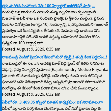
రక్తం మరిగిన సింహాలకు చెక్: 100 హెక్టార్లలో ఐసోలేషన్ పార్క్...
మనుషులపై దాడులకు తెగబడుతున్న మృగరాజుల కట్టుదిట్టానికి
గుజరాత్ అటవీ శాఖ ఒక సంచలన ప్రాజెక్టుకు శ్రీకారం చుట్టింది. ప్రపంచ
సింహాల దినోత్సవం (ఆగస్టు 10) సందర్భాన్ని పురస్కరించుకుని గుజరాత్
ప్రభుత్వం ఒక కీలక నిర్ణయం తీసుకుంది. మనుషులపై దాడులు చేసి,
జనావాసాలపైకి పదే పదే దాడికి వస్తున్న ఆసియాటిక్ సింహాల కోసం
ప్రత్యేకంగా 100 హెక్టార్ల భారీ
Posted: August 9, 2026, 6:35 am
రాజమండ్రి మెడికో ప్రియాంక కేసులో మరో ట్విస్ట్..! తండ్రి కీలక నిర్ణయం..!
రాజమండ్రిలో ఈ నెల 3న ఆదిత్య మాల్ వద్ద ఫ్రెండ్ తో కలిసి సినిమాకు
వెళ్తున్న వైద్య విద్యార్ధిని ప్రియాంక (Rajahmundry Medico Priyanka
)ను కారుతో మూడుసార్లు ఢీకొట్టి, ఆమె తలపై నుంచి కారు పోనిచ్చిన
ఘటనలో ఆమె సికింద్రాబాద్ కిమ్స్ ఆస్పత్రిలో ప్రాణాలతో పోరాడుతోంది.
మరోవైపు ఈ కేసులో కీలక పరిణామాలు చోటు చేసుకుంటున్నాయి.
Posted: August 9, 2026, 6:32 am
ఏపీలో రూ. 3,409.35 కోట్లతో నూతన కార్యక్రమం: ఇక నిరాఘాటంగా
ఏపీలో వర్షాభావ పరిస్థితులు నెలకొన్నాయి. ఎల్ నినో ప్రభావం వల్ల ఈ