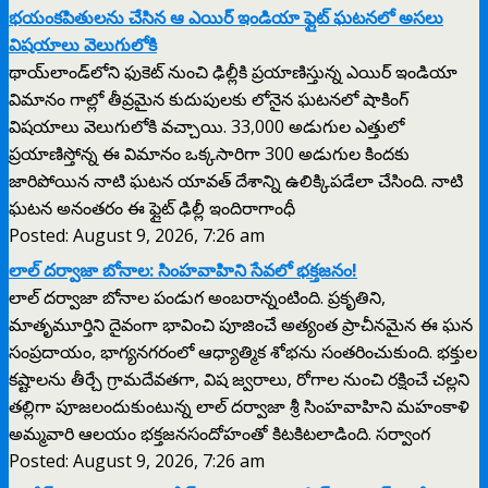
భయంకపితులను చేసిన ఆ ఎయిర్ ఇండియా ఫ్లైట్ ఘటనలో అసలు
విషయాలు వెలుగులోకి
థాయ్‌లాండ్‌లోని ఫుకెట్ నుంచి ఢిల్లీకి ప్రయాణిస్తున్న ఎయిర్ ఇండియా
విమానం గాల్లో తీవ్రమైన కుదుపులకు లోనైన ఘటనలో షాకింగ్
విషయాలు వెలుగులోకి వచ్చాయి. 33,000 అడుగుల ఎత్తులో
ప్రయాణిస్తోన్న ఈ విమానం ఒక్కసారిగా 300 అడుగుల కిందకు
జారిపోయిన నాటి ఘటన యావత్ దేశాన్ని ఉలిక్కిపడేలా చేసింది. నాటి
ఘటన అనంతరం ఈ ఫ్లైట్ ఢిల్లీ ఇందిరాగాంధీ
Posted: August 9, 2026, 7:26 am
లాల్ దర్వాజా బోనాల: సింహవాహిని సేవలో భక్తజనం!
లాల్ దర్వాజా బోనాల పండుగ అంబరాన్నంటింది. ప్రకృతిని,
మాతృమూర్తిని దైవంగా భావించి పూజించే అత్యంత ప్రాచీనమైన ఈ ఘన
సంప్రదాయం, భాగ్యనగరంలో ఆధ్యాత్మిక శోభను సంతరించుకుంది. భక్తుల
కష్టాలను తీర్చే గ్రామదేవతగా, విష జ్వరాలు, రోగాల నుంచి రక్షించే చల్లని
తల్లిగా పూజలందుకుంటున్న లాల్ దర్వాజా శ్రీ సింహవాహిని మహంకాళి
అమ్మవారి ఆలయం భక్తజనసందోహంతో కిటకిటలాడింది. సర్వాంగ
Posted: August 9, 2026, 7:26 am