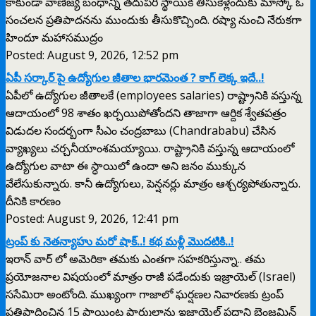
కాకుండా వాణిజ్య బంధాన్ని తదుపరి స్థాయికి తీసుకెళ్లేందుకు మాస్కో ఓ
సంచలన ప్రతిపాదనను ముందుకు తీసుకొచ్చింది. రష్యా నుంచి నేరుకగా
హిందూ మహాసముద్రం
Posted: August 9, 2026, 12:52 pm
ఏపీ సర్కార్ పై ఉద్యోగుల జీతాల భారమెంత ? కాగ్ లెక్క ఇదే..!
ఏపీలో ఉద్యోగుల జీతాలకే (employees salaries) రాష్ట్రానికి వస్తున్న
ఆదాయంలో 98 శాతం ఖర్చయిపోతోందని తాజాగా ఆర్దిక శ్వేతపత్రం
విడుదల సందర్బంగా సీఎం చంద్రబాబు (Chandrababu) చేసిన
వ్యాఖ్యలు చర్చనీయాంశమయ్యాయి. రాష్ట్రానికి వస్తున్న ఆదాయంలో
ఉద్యోగుల వాటా ఈ స్ధాయిలో ఉందా అని జనం ముక్కున
వేలేసుకున్నారు. కానీ ఉద్యోగులు, పెన్షనర్లు మాత్రం ఆశ్చర్యపోతున్నారు.
దీనికి కారణం
Posted: August 9, 2026, 12:41 pm
ట్రంప్ కు నెతన్యాహు మరో షాక్..! కథ మళ్లీ మొదటికి..!
ఇరాన్ వార్ లో అమెరికా తమకు ఎంతగా సహకరిస్తున్నా.. తమ
ప్రయోజనాల విషయంలో మాత్రం రాజీ పడేందుకు ఇజ్రాయెల్ (Israel)
ససేమిరా అంటోంది. ముఖ్యంగా గాజాలో ఘర్షణల నివారణకు ట్రంప్
ప్రతిపాదించిన 15 పాయింట్ల ఫార్ములాను ఇజ్రాయెల్ ప్రధాని బెంజమిన్