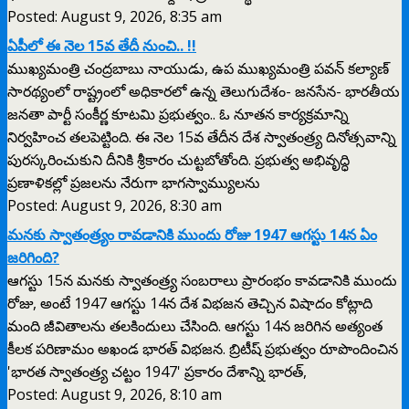
Posted: August 9, 2026, 8:35 am
ఏపీలో ఈ నెల 15వ తేదీ నుంచి.. !!
ముఖ్యమంత్రి చంద్రబాబు నాయుడు, ఉప ముఖ్యమంత్రి పవన్ కల్యాణ్
సారథ్యంలో రాష్ట్రంలో అధికారలో ఉన్న తెలుగుదేశం- జనసేన- భారతీయ
జనతా పార్టీ సంకీర్ణ కూటమి ప్రభుత్వం.. ఓ నూతన కార్యక్రమాన్ని
నిర్వహించ తలపెట్టింది. ఈ నెల 15వ తేదీన దేశ స్వాతంత్ర్య దినోత్సవాన్ని
పురస్కరించుకుని దీనికి శ్రీకారం చుట్టబోతోంది. ప్రభుత్వ అభివృద్ధి
ప్రణాళికల్లో ప్రజలను నేరుగా భాగస్వామ్యులను
Posted: August 9, 2026, 8:30 am
మనకు స్వాతంత్ర్యం రావడానికి ముందు రోజు 1947 ఆగస్టు 14న ఏం
జరిగింది?
ఆగస్టు 15న మనకు స్వాతంత్ర్య సంబరాలు ప్రారంభం కావడానికి ముందు
రోజు, అంటే 1947 ఆగస్టు 14న దేశ విభజన తెచ్చిన విషాదం కోట్లాది
మంది జీవితాలను తలకిందులు చేసింది. ఆగస్టు 14న జరిగిన అత్యంత
కీలక పరిణామం అఖండ భారత్ విభజన. బ్రిటీష్ ప్రభుత్వం రూపొందించిన
'భారత స్వాతంత్ర్య చట్టం 1947' ప్రకారం దేశాన్ని భారత్,
Posted: August 9, 2026, 8:10 am