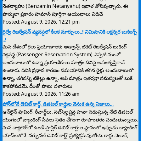
నెతన్యాహు (Benzamin Netanyahu) ఇవాళ తోసిపుచ్చారు. ఈ
ఫార్ములా ప్రకారం హమాస్ పూర్తిగా ఆయుధాలు విడిచే
Posted: August 9, 2026, 12:21 pm
రైల్వే రిజర్వేషన్ వ్యవస్ధలో కీలక మార్పులు..! నిమిషానికి లక్షన్నర బుకింగ్స్
..!
మన దేశంలో రైలు ప్రయాణాలకు అడ్వాన్స్ టికెట్ రిజర్వేషన్ బుకింగ్
వ్యవస్థ (Passenger Reservation System) ఎప్పటి నుంచో
అందుబాటులో ఉన్నా ప్రయాణికులు మాత్రం దీనిపై అసంతృప్తిగానే
ఉంటారు. దీనికి ప్రధాన కారణం సమయానికి తగిన రైళ్లు అందుబాటులో
ఉన్నా, తగినన్ని టికెట్లు ఉన్నా, అవి మాత్రం ఇతరత్రా సమస్యలతో బుక్
కాకపోవడమే. దీంతో పాటు దళారులు
Posted: August 9, 2026, 11:26 am
ఫోన్‌లోనే డెబిట్ కార్డ్. డిజిటల్ కార్డుల వెనుక ఉన్న నిజాలు...
ఆన్‌లైన్ షాపింగ్, రీఛార్జ్‌లు, సబ్‌స్క్రిప్షన్ల హవా నడుస్తున్న నేటి డిజిటల్
యుగంలో బ్యాంకింగ్ సేవలు సైతం వేగంగా రూపాంతరం చెందుతున్నాయి.
మన వ్యాలెట్‌లో ఉండే ప్లాస్టిక్ డెబిట్ కార్డుల స్థానంలో ఇప్పుడు బ్యాంకింగ్
యాప్‌లలోనే 'వర్చువల్ డెబిట్ కార్డ్' ప్రత్యక్షమవుతోంది. కార్డు నెంబర్,