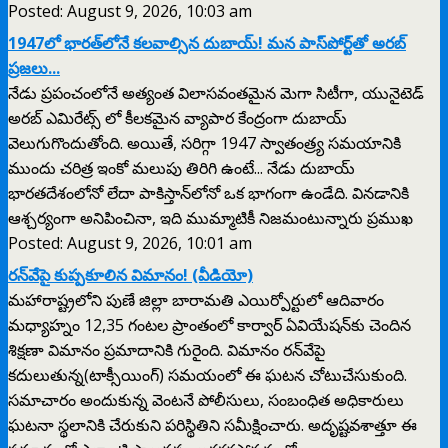
Posted: August 9, 2026, 10:03 am
1947లో భారత్‌లోనే కలవాల్సిన దుబాయ్! మన పాస్‌పోర్ట్‌తో అరబ్
ప్రజలు...
నేడు ప్రపంచంలోనే అత్యంత విలాసవంతమైన మెగా సిటీగా, యునైటెడ్
అరబ్ ఎమిరేట్స్ లో కీలకమైన వ్యాపార కేంద్రంగా దుబాయ్
వెలుగుగొందుతోంది. అయితే, సరిగ్గా 1947 స్వాతంత్ర్య సమయానికి
ముందు చరిత్ర ఇంకో మలుపు తిరిగి ఉంటే... నేడు దుబాయ్
భారతదేశంలోనో లేదా పాకిస్తాన్‌లోనో ఒక భాగంగా ఉండేది. వినడానికి
ఆశ్చర్యంగా అనిపించినా, ఇది ముమ్మాటికీ నిజమంటున్నారు ప్రముఖ
Posted: August 9, 2026, 10:01 am
రన్‌వేపై కుప్పకూలిన విమానం! (వీడియో)
మహారాష్ట్రలోని పుణే జిల్లా బారామతి ఎయిర్పోర్టులో ఆదివారం
మధ్యాహ్నం 12,35 గంటల ప్రాంతంలో కార్వార్ ఏవియేషన్‌కు చెందిన
శిక్షణా విమానం ప్రమాదానికి గురైంది. విమానం రన్‌వేపై
కదులుతున్న(టాక్సీయింగ్) సమయంలో ఈ ఘటన చోటుచేసుకుంది.
సమాచారం అందుకున్న వెంటనే పోలీసులు, సంబంధిత అధికారులు
ఘటనా స్థలానికి చేరుకుని పరిస్థితిని సమీక్షించారు. అదృష్టవశాత్తూ ఈ