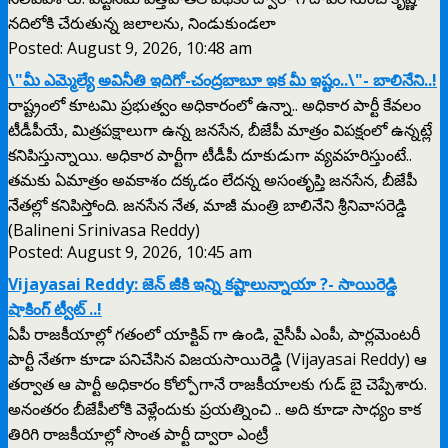
నదిలోకి చేరుతున్న జలాలను, నిండుకుండలా
Posted: August 9, 2026, 10:48 am
\"మీ ఎమ్మెల్యే అవినీతి ఇదిగో-చంద్రబాబూ ఇక మీ ఇష్టం..\"- బాలినేని..!
రాష్ట్రంలో కూటమి ప్రభుత్వం అధికారంలో ఉన్నా.. అధికార పార్టీ కేవలం
టీడీపీయే, మిత్రపక్షాలుగా ఉన్న జనసేన, బీజేపీ మాత్రం విపక్షంలో ఉన్నట్లే
కనిపిస్తున్నాయి. అధికార పార్టీగా టీడీపీ దూకుడుగా వ్యవహరిస్తుంటే..
తమకు ఏమాత్రం అవకాశం దక్కడం లేదన్న అసంతృప్తి జనసేన, బీజేపీ
నేతల్లో కనిపిస్తోంది. జనసేన నేత, మాజీ మంత్రి బాలినేని శ్రీనివాసరెడ్డి
(Balineni Srinivasa Reddy)
Posted: August 9, 2026, 10:45 am
Vijayasai Reddy: జెన్ జీకి ఇన్ని కష్టాలున్నాయా ?- సాయిరెడ్డి
షాకింగ్ ట్వీట్ ..!
ఏపీ రాజకీయాల్లో గతంలో యాక్టివ్ గా ఉండి, వైసీపీ ఎంపీ, పార్లమెంటరీ
పార్టీ నేతగా కూడా పనిచేసిన విజయసాయిరెడ్డి (Vijayasai Reddy) ఆ
తర్వాత ఆ పార్టీ అధికారం కోల్పోగానే రాజకీయాలకు గుడ్ బై చెప్పేశారు.
అనంతరం బీజేపీలోకి వెళ్లేందుకు ప్రయత్నించి .. అది కూడా సాధ్యం కాక
తిరిగి రాజకీయాల్లో సొంత పార్టీ ద్వారా ఎంట్రీ