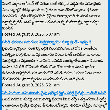
ఏడాది వర్షాకాల సీజన్ లో సగటు కంటే తక్కువ వర్షపాతం నమోదైంది.
పలు జిల్లాల్లో కరవు ఛాయలు సైతం అలముకొంటోన్నాయి. క్రమంగా
మంచినీటి ఎద్దడీ తలెత్తుతోంది. శ్రీశైలం రిజర్వాయర్ కు వరద జలాలు
వస్తోన్నప్పటికీ.. అవన్నీ కూడా ఎగువన ఉన్న మహారాష్ట్ర, కర్ణాటకల్లో
కురిసిన
Posted: August 9, 2026, 6:07 am
పసిడి ధరలను పరుగులు పెట్టిస్తోన్నాయ్: న్యూ ట్రెండ్- ఇకపై !!
ప్రపంచవ్యాప్తంగా నెలకొన్న ఆర్థిక మందగమనం, భౌగోళిక రాజకీయ
అనిశ్చిత పరిస్థితుల మధ్య బంగారం ధరలు హాట్ టాపిక్‌గా మారాయి.
సురక్షితమైన పెట్టుబడిగా భావించే పసిడికి అంతర్జాతీయంగా డిమాండ్
ఊహించని రీతిలో పెరుగుతోంది. కొనుగోలుదారుల నుంచి భారీగా
డిమాండ్ లభిస్తోంది. గత వారంలోనే పసిడి ధరలు ఏకంగా ఏడు శాతం
మేర పెరగడం ప్రాధాన్యతను సంతరించుకుంది. అదే ట్రెండ్
Posted: August 9, 2026, 5:21 am
ఏపీ మీదుగా తమిళనాడు వైపు ప్రత్యేక రైళ్లు- హాల్ట్ స్టేషన్లు: బుకింగ్ ఓపెన్
వివిధ నగరాల మధ్య నెలకొంటోన్న ప్రయాణికుల రద్దీని తగ్గించడానికి రైల్వే
అధికారులు ప్రత్యేక చర్యలు తీసుకుంటోన్నారు. తరచూ వేర్వేరు మార్గాల్లో