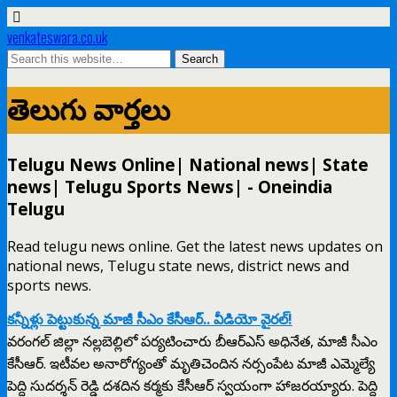
venkateswara.co.uk
తెలుగు వార్తలు
Telugu News Online| National news| State
news| Telugu Sports News| - Oneindia
Telugu
Read telugu news online. Get the latest news updates on
national news, Telugu state news, district news and
sports news.
కన్నీళ్లు పెట్టుకున్న మాజీ సీఎం కేసీఆర్.. వీడియో వైరల్!
వరంగల్ జిల్లా నల్లబెల్లిలో పర్యటించారు బీఆర్ఎస్ అధినేత, మాజీ సీఎం
కేసీఆర్. ఇటీవల అనారోగ్యంతో మృతిచెందిన నర్సంపేట మాజీ ఎమ్మెల్యే
పెద్ది సుదర్శన్ రెడ్డి దశదిన కర్మకు కేసీఆర్ స్వయంగా హాజరయ్యారు. పెద్ది